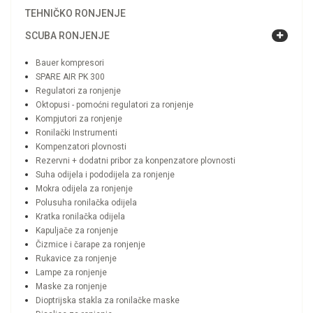
TEHNIČKO RONJENJE
SCUBA RONJENJE
Bauer kompresori
SPARE AIR PK 300
Regulatori za ronjenje
Oktopusi - pomoćni regulatori za ronjenje
Kompjutori za ronjenje
Ronilački Instrumenti
Kompenzatori plovnosti
Rezervni + dodatni pribor za konpenzatore plovnosti
Suha odijela i pododijela za ronjenje
Mokra odijela za ronjenje
Polusuha ronilačka odijela
Kratka ronilačka odijela
Kapuljače za ronjenje
Čizmice i čarape za ronjenje
Rukavice za ronjenje
Lampe za ronjenje
Maske za ronjenje
Dioptrijska stakla za ronilačke maske