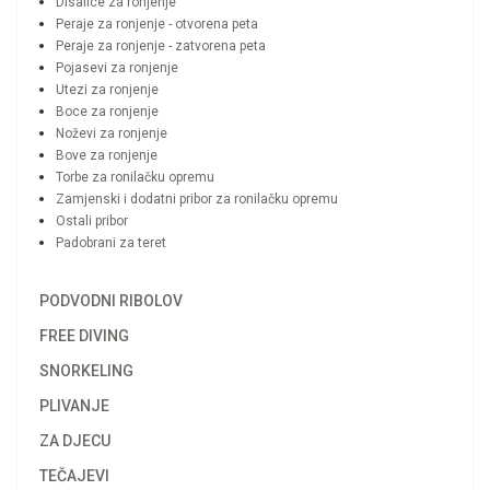
Disalice za ronjenje
Peraje za ronjenje - otvorena peta
Peraje za ronjenje - zatvorena peta
Pojasevi za ronjenje
Utezi za ronjenje
Boce za ronjenje
Noževi za ronjenje
Bove za ronjenje
Torbe za ronilačku opremu
Zamjenski i dodatni pribor za ronilačku opremu
Ostali pribor
Padobrani za teret
PODVODNI RIBOLOV
FREE DIVING
SNORKELING
PLIVANJE
ZA DJECU
TEČAJEVI