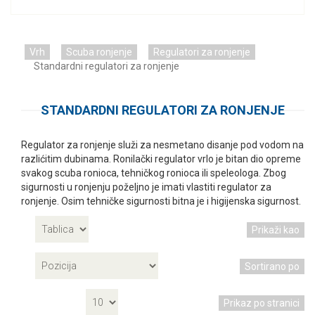
Vrh
Scuba ronjenje
Regulatori za ronjenje
Standardni regulatori za ronjenje
STANDARDNI REGULATORI ZA RONJENJE
Regulator za ronjenje služi za nesmetano disanje pod vodom na
razlićitim dubinama. Ronilački regulator vrlo je bitan dio opreme
svakog scuba ronioca, tehničkog ronioca ili speleologa. Zbog
sigurnosti u ronjenju poželjno je imati vlastiti regulator za
ronjenje. Osim tehničke sigurnosti bitna je i higijenska sigurnost.
Prikaži kao
Sortirano po
Prikaz po stranici