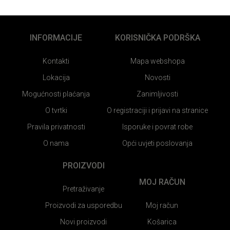
INFORMACIJE
KORISNIČKA PODRŠKA
Kontakti
Mapa webshopa
Lokacija
Novosti
Mogućnosti plaćanja
Zanimljivosti
O tvrtki
O registraciji i prijavi na stranice
Pravila privatnosti
Isporuke i povrat robe
O nama
Opći uvjeti poslovanja
PROIZVODI
MOJ RAČUN
Pretraživanje
Proizvodi za usporedbu
Moj račun
Novi proizvodi
Košarica