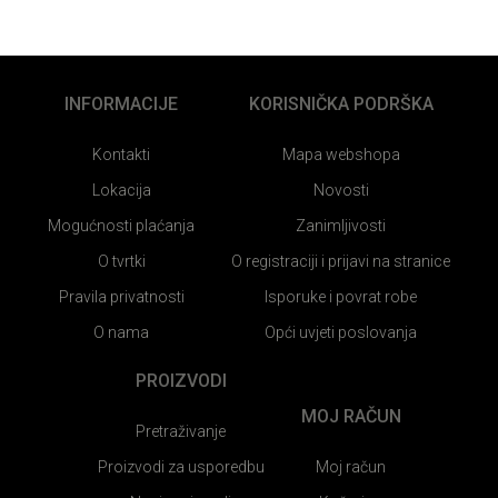
INFORMACIJE
KORISNIČKA PODRŠKA
Kontakti
Mapa webshopa
Lokacija
Novosti
Mogućnosti plaćanja
Zanimljivosti
O tvrtki
O registraciji i prijavi na stranice
Pravila privatnosti
Isporuke i povrat robe
O nama
Opći uvjeti poslovanja
PROIZVODI
MOJ RAČUN
Pretraživanje
Proizvodi za usporedbu
Moj račun