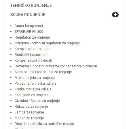
TEHNIČKO RONJENJE
SCUBA RONJENJE
Bauer kompresori
SPARE AIR PK 300
Regulatori za ronjenje
Oktopusi - pomoćni regulatori za ronjenje
Kompjutori za ronjenje
Ronilački Instrumenti
Kompenzatori plovnosti
Rezervni + dodatni pribor za konpenzatore plovnosti
Suha odijela i pododijela za ronjenje
Mokra odijela za ronjenje
Polusuha ronilačka odijela
Kratka ronilačka odijela
Kapuljače za ronjenje
Čizmice i čarape za ronjenje
Rukavice za ronjenje
Lampe za ronjenje
Maske za ronjenje
Dioptrijska stakla za ronilačke maske