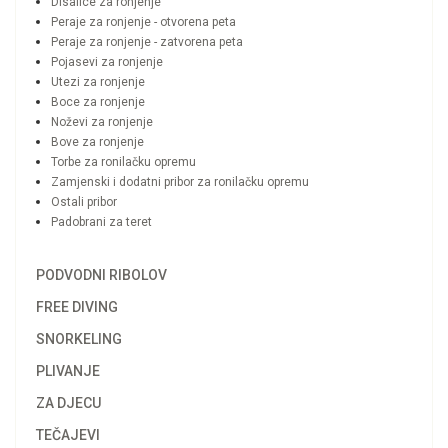
Disalice za ronjenje
Peraje za ronjenje - otvorena peta
Peraje za ronjenje - zatvorena peta
Pojasevi za ronjenje
Utezi za ronjenje
Boce za ronjenje
Noževi za ronjenje
Bove za ronjenje
Torbe za ronilačku opremu
Zamjenski i dodatni pribor za ronilačku opremu
Ostali pribor
Padobrani za teret
PODVODNI RIBOLOV
FREE DIVING
SNORKELING
PLIVANJE
ZA DJECU
TEČAJEVI