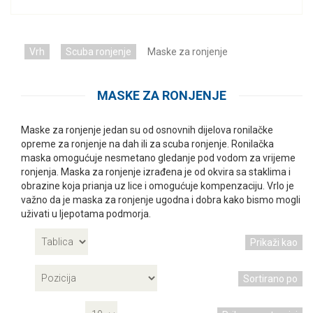
Vrh
Scuba ronjenje
Maske za ronjenje
MASKE ZA RONJENJE
Maske za ronjenje jedan su od osnovnih dijelova ronilačke
opreme za ronjenje na dah ili za scuba ronjenje. Ronilačka
maska omogućuje nesmetano gledanje pod vodom za vrijeme
ronjenja. Maska za ronjenje izrađena je od okvira sa staklima i
obrazine koja prianja uz lice i omogućuje kompenzaciju. Vrlo je
važno da je maska za ronjenje ugodna i dobra kako bismo mogli
uživati u ljepotama podmorja.
Prikaži kao
Sortirano po