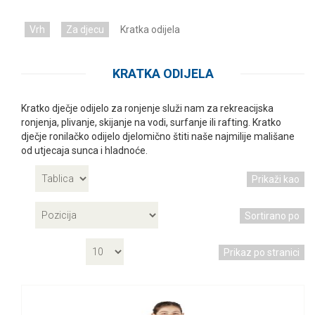
Vrh
Za djecu
Kratka odijela
KRATKA ODIJELA
Kratko dječje odijelo za ronjenje služi nam za rekreacijska
ronjenja, plivanje, skijanje na vodi, surfanje ili rafting. Kratko
dječje ronilačko odijelo djelomično štiti naše najmilije mališane
od utjecaja sunca i hladnoće.
Prikaži kao
Sortirano po
Prikaz po stranici