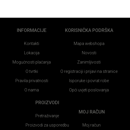
INFORMACIJE
KORISNIČKA PODRŠKA
Kontakti
Mapa webshopa
Lokacija
Novosti
Mogućnosti plaćanja
Zanimljivosti
O tvrtki
O registraciji i prijavi na stranice
Pravila privatnosti
Isporuke i povrat robe
O nama
Opći uvjeti poslovanja
PROIZVODI
MOJ RAČUN
Pretraživanje
Proizvodi za usporedbu
Moj račun